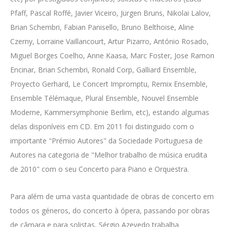
Pfaff, Pascal Roffé, Javier Viceiro, Jürgen Bruns, Nikolai Lalov,
Brian Schembri, Fabian Panisello,
Bruno Belthoise, Aline
Czerny, Lorraine Vaillancourt,
Artur Pizarro, António Rosado,
Miguel Borges Coelho, Anne Kaasa, Marc Foster, Jose Ramon
Encinar, Brian Schembri, Ronald Corp, Galliard Ensemble,
Proyecto Gerhard, Le Concert Impromptu, Remix Ensemble,
Ensemble Télémaque, Plural Ensemble, Nouvel Ensemble
Moderne, Kammersymphonie Berlim, etc), estando algumas
delas disponíveis em CD. Em 2011 foi distinguido com o
importante "Prémio Autores" da Sociedade Portuguesa de
Autores na categoria de "Melhor trabalho de música erudita
de 2010" com o seu
Concerto para Piano e Orquestra.
Para além de uma vasta quantidade de obras de concerto em
todos os géneros, do concerto à ópera, passando por obras
de câmara e para solistas, Sérgio Azevedo trabalha