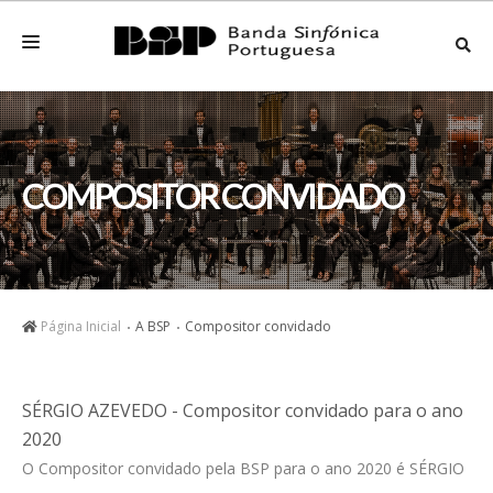
A BSP
NOTÍCIAS
COMPOSITOR CONVIDADO
AGENDA
DISCOGRAFIA
VÍDEOS
Página Inicial
A BSP
Compositor convidado
ARQUIVO
PRÉMIOS
SÉRGIO AZEVEDO - Compositor convidado para o ano
CONTACTOS
2020
O Compositor convidado pela BSP para o ano 2020 é SÉRGIO