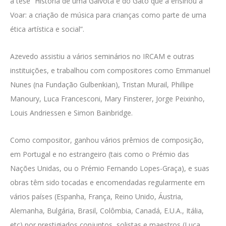
a tese “História de uma Gaivota e do Gato que a ensinou a
Voar: a criação de música para crianças como parte de uma
ética artística e social”.
Azevedo assistiu a vários seminários no IRCAM e outras
instituições, e trabalhou com compositores como
Emmanuel
Nunes
(na
Fundação Gulbenkian), Tristan Murail, Phillipe
Manoury, Luca Francesconi, Mary Finsterer,
Jorge Peixinho,
Louis Andriessen e Simon Bainbridge.
Como compositor, ganhou vários prêmios de composição,
em Portugal e no estrangeiro (tais como o Prémio das
Nações Unidas, ou o Prémio Fernando Lopes-Graça), e suas
obras têm sido tocadas e encomendadas regularmente em
vários países (Espanha, França, Reino Unido, Áustria,
Alemanha, Bulgária, Brasil, Colômbia, Canadá, E.U.A., Itália,
etc) por prestigiados conjuntos, solistas e maestros (Luca